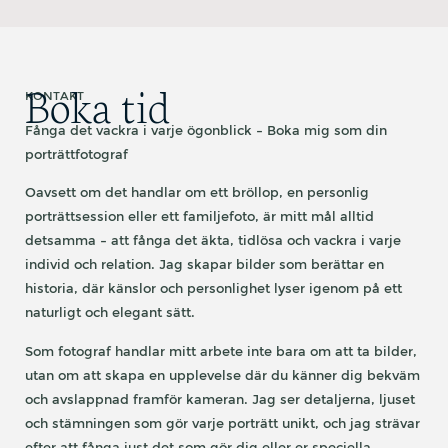
Boka tid
KONTAKT
Fånga det vackra i varje ögonblick – Boka mig som din
porträttfotograf
Oavsett om det handlar om ett bröllop, en personlig
porträttsession eller ett familjefoto, är mitt mål alltid
detsamma – att fånga det äkta, tidlösa och vackra i varje
individ och relation. Jag skapar bilder som berättar en
historia, där känslor och personlighet lyser igenom på ett
naturligt och elegant sätt.
Som fotograf handlar mitt arbete inte bara om att ta bilder,
utan om att skapa en upplevelse där du känner dig bekväm
och avslappnad framför kameran. Jag ser detaljerna, ljuset
och stämningen som gör varje porträtt unikt, och jag strävar
efter att fånga just det som gör dig eller er speciella.