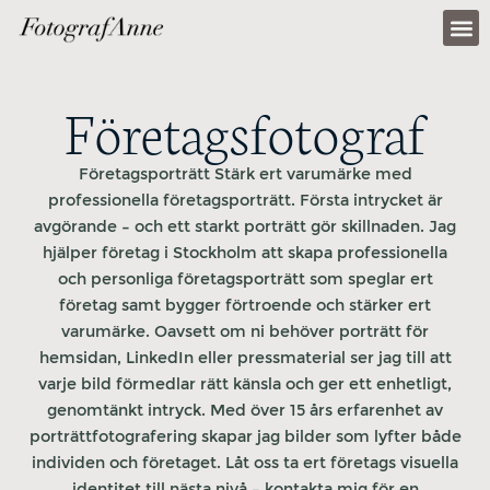
PORTFOL
Företagsfotograf
Företagsporträtt Stärk ert varumärke med
professionella företagsporträtt. Första intrycket är
avgörande – och ett starkt porträtt gör skillnaden. Jag
hjälper företag i Stockholm att skapa professionella
och personliga företagsporträtt som speglar ert
företag samt bygger förtroende och stärker ert
varumärke. Oavsett om ni behöver porträtt för
hemsidan, LinkedIn eller pressmaterial ser jag till att
varje bild förmedlar rätt känsla och ger ett enhetligt,
genomtänkt intryck. Med över 15 års erfarenhet av
porträttfotografering skapar jag bilder som lyfter både
individen och företaget. Låt oss ta ert företags visuella
identitet till nästa nivå – kontakta mig för en