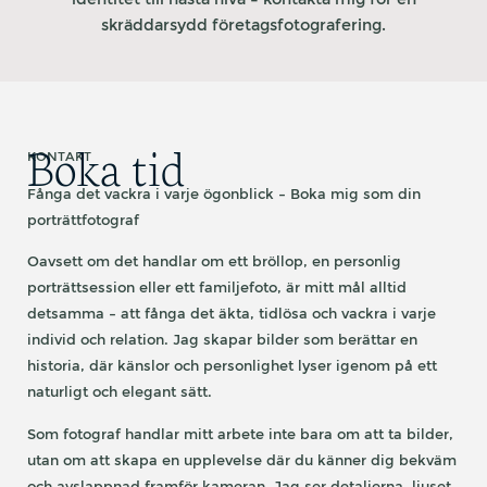
skräddarsydd företagsfotografering.
Boka tid
KONTAKT
Fånga det vackra i varje ögonblick – Boka mig som din
porträttfotograf
Oavsett om det handlar om ett bröllop, en personlig
porträttsession eller ett familjefoto, är mitt mål alltid
detsamma – att fånga det äkta, tidlösa och vackra i varje
individ och relation. Jag skapar bilder som berättar en
historia, där känslor och personlighet lyser igenom på ett
naturligt och elegant sätt.
Som fotograf handlar mitt arbete inte bara om att ta bilder,
utan om att skapa en upplevelse där du känner dig bekväm
och avslappnad framför kameran. Jag ser detaljerna, ljuset